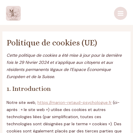
Aller
Consent
Consent
Consent
Consent
Statistiqu
Main
au
to
to
to
to
Men
contenu
service
service
service
service
wordpress
elementor
google-
divers
analytics
Politique de cookies (UE)
Cette politique de cookies a été mise à jour pour la dernière
fois le 29 février 2024 et s’applique aux citoyens et aux
résidents permanents légaux de l’Espace Économique
Européen et de la Suisse.
1. Introduction
Notre site web,
https://marion-retaud-psychologue.fr
(ci-
après : « le site web ») utilise des cookies et autres
technologies liées (par simplification, toutes ces
technologies sont désignées par le terme « cookies »). Des
cookies sont également placés par des tierces parties que