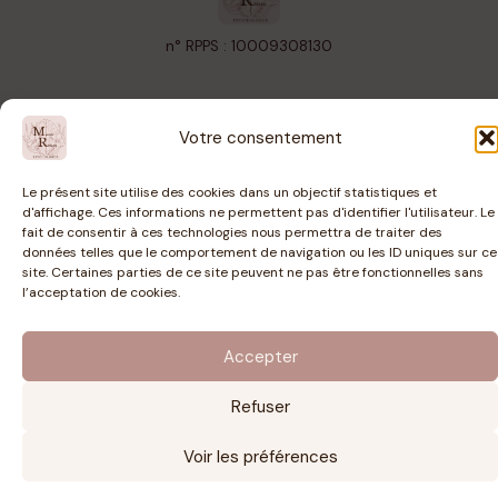
n° RPPS : 10009308130
Marion Rétaud © 2024
Votre consentement
Le présent site utilise des cookies dans un objectif statistiques et
Contact
d'affichage. Ces informations ne permettent pas d'identifier l'utilisateur. Le
fait de consentir à ces technologies nous permettra de traiter des
07 81 67 13 08
données telles que le comportement de navigation ou les ID uniques sur ce
psychologue.marionretaud@gmail.com
site. Certaines parties de ce site peuvent ne pas être fonctionnelles sans
l’acceptation de cookies.
Accepter
Refuser
Voir les préférences